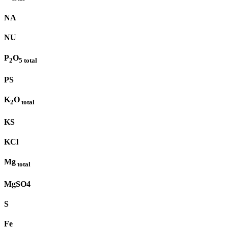
NA
NU
P
O
2
5
total
PS
K
O
2
total
KS
KCl
Mg
total
MgSO4
S
Fe