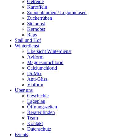
Getreide
Kartoffeln
Sonnenblumen / Leguminosen
Zuckerrüben
Steinobst
Kernobst
Raps
Stall und Hof
Winterdienst
Übersicht Winterdienst
Aviform
Magnesiumchlorid
Calciumchlorid
Di-Mix
Anti-Gliss
Viaform
Über uns
Geschichte
Lageplan
Öffnungszeiten
Berater finden
Team
Kontakt
Datenschutz
Events