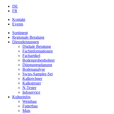
DE
FR
Kontakt
Events
Sortiment
Regionale Beratung
Dienstleistungen
Digitale Beratung
Fachinformationen
Fachartikel
Bodenprobenbohrer
Düngungsplanung
Bodenanalyse
Swiss-Sampler-Set
Kalkrechner
Kalkstreuer
N-Tester
Infoservice
Kulturinfos
Weinbau
Futterbau
Mais