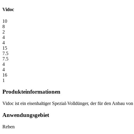
Vidoc
10
8
2
4
4
15
7.5
7.5
4
4
16
1
Produkteinformationen
Vidoc ist ein eisenhaltiger Spezial-Volldünger, der für den Anbau vo
Anwendungsgebiet
Reben