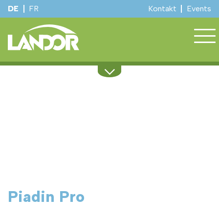
DE
FR
Kontakt
Events
Sortiment
Regionale Beratung
Dienstleistungen
Kulturinfos
Stall und Hof
Winterdienst
Über uns
Events
Piadin Pro