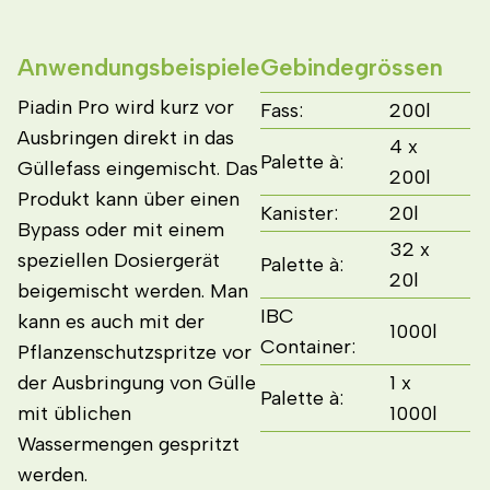
Anwendungsbeispiele
Gebindegrössen
Piadin Pro wird kurz vor
Fass:
200l
Ausbringen direkt in das
4 x
Palette à:
Güllefass eingemischt. Das
200l
Produkt kann über einen
Kanister:
20l
Bypass oder mit einem
32 x
speziellen Dosiergerät
Palette à:
20l
beigemischt werden. Man
IBC
kann es auch mit der
1000l
Container:
Pflanzenschutzspritze vor
der Ausbringung von Gülle
1 x
Palette à:
mit üblichen
1000l
Wassermengen gespritzt
werden.