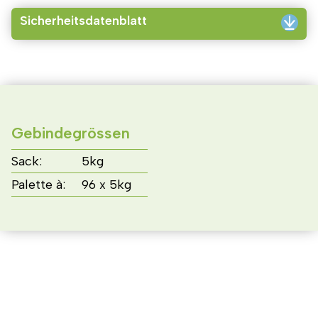
Sicherheitsdatenblatt
Gebindegrössen
Sack:
5kg
Palette à:
96 x 5kg