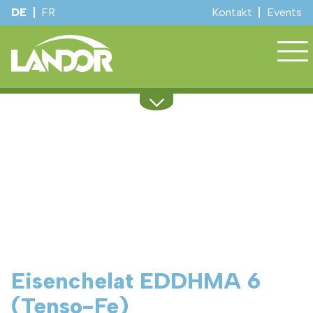
DE
FR
Kontakt
Events
Sortiment
Regionale Beratung
Dienstleistungen
Kulturinfos
Stall und Hof
Winterdienst
Über uns
Events
Eisenchelat EDDHMA 6
(Tenso-Fe)