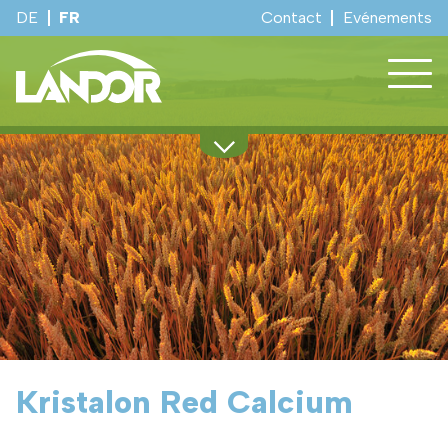
DE
FR
Contact
Evénements
Notre assortiment
Service régional
LANDOR Services
Infos cultures
Produits d’étables
Produits de sécurité hivernale
Landor
Evénements
Kristalon Red Calcium