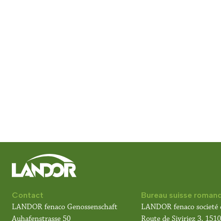
Contact
Bureau suisse roman
LANDOR fenaco Genossenschaft
LANDOR fenaco societé 
Auhafenstrasse 50
Route de Siviriez 3, 15