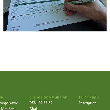
de
Disposition Auhafen
FERTI-Info
coopérative
058 433 66 67
Inscription
10 Moudon
Mail