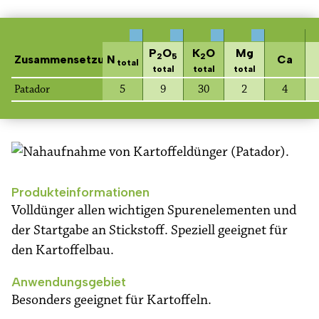
P
O
K
O
Mg
2
5
2
Zusammensetzung
N
Ca
total
total
total
total
Patador
5
9
30
2
4
Produkteinformationen
Volldünger allen wichtigen Spurenelementen und
der Startgabe an Stickstoff. Speziell geeignet für
den Kartoffelbau.
Anwendungsgebiet
Besonders geeignet für Kartoffeln.