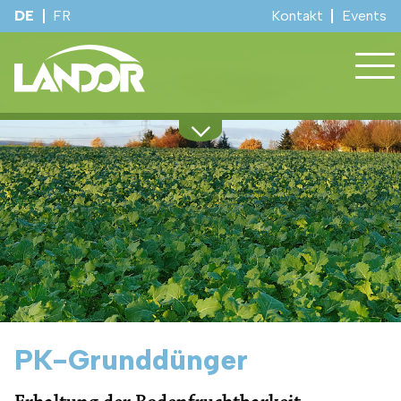
DE
FR
Kontakt
Events
Sortiment
Regionale Beratung
Dienstleistungen
Kulturinfos
Stall und Hof
Winterdienst
Über uns
Events
PK-Grunddünger