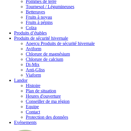
Pommes de terre
Tournesol / Légumineuses
Betteraves
Fruits à noyau
Fruits à pépins
Colza
Produits d’étables
Produits de sécurité hivernale
Aperçu Produits de sécurité hivernale
Aviform
Chlorure de magnésium
Chlorure de calcium
Di-Mix
Anti-Gliss
Viaform
Landor
Histoire
Plan de situation
Heures d'ouverture
Conseiller de ma région
Equipe
Contact
Protection des données
Evénements