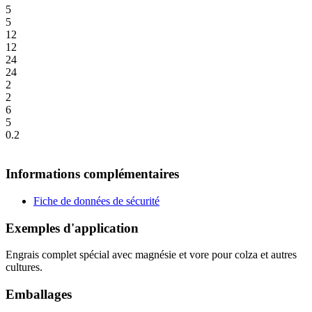
5
5
12
12
24
24
2
2
6
5
0.2
Informations complémentaires
Fiche de données de sécurité
Exemples d'application
Engrais complet spécial avec magnésie et vore pour colza et autres
cultures.
Emballages