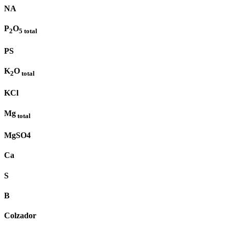
NA
P
O
2
5
total
PS
K
O
2
total
KCl
Mg
total
MgSO4
Ca
S
B
Colzador